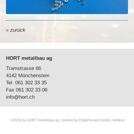
« zurück
HORT metallbau ag
Tramstrasse 66
4142 Münchenstein
Tel 061 302 33 35
Fax 061 302 33 08
info@hort.ch
©2026 by HORT metallbau ag, created by
DataPresent GmbH, Kefikon